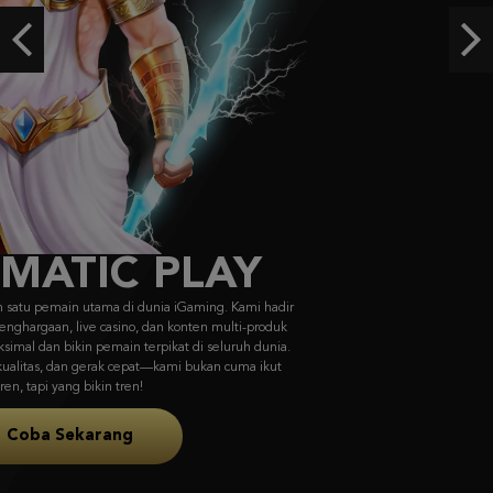
rahma****2
IDR
1,300,500.00
Previous
Ne
Mahjong Wins 3 – Black Scatter
caztel****2
IDR
1,142,400.00
FAT PANDA
Fat Panda adalah slot brand dari Pragmatic Play yang bold dan penuh impact!
Dirancang buat nyita perhatian dan kasih gameplay seru yang nggak
ketebak. Dengan energi yang meledak-ledak, visual yang kece, dan potensi
menang besar—Fat Panda bukan cuma hiburan, tapi pembawa hoki sejati!
Coba Sekarang