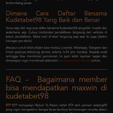
Dimana Cara Daftar Bersama
Kudetabet98 Yang Baik dan Benar
Tentu saja dari segi cara daftar bersama Kudetabet98 sangatlah mudah dan
sederhana saja. Cukup melakukan pendaftaran langsung dari website di
kolom pendaftaran. Maka user id akan langsung siap saat itu juga (dalam
hitungan per detik).
Ataupun untuk lebih efisien bisa melalui Livechat, Whatsapp, Telegram dan
Email pastinya didukung service selama 1x24 jam nonstop. Kepada anda
sehingga bisa menikmati permainan ini jauh lebih nyaman kapan dan
dimanapun ingin menikmati aldernalin
situs game bola dan slot
online.
FAQ - Bagaimana member
bisa mendapatkan maxwin di
kudetabet98
RTP
RTP merupakan Return To Player, istilah RTP oleh pemain slotking99
yang ingin mengetahui berapa besar kecilnya kemenangan mereka dalam
memainkan permainan yang akan dimainkan. Sehingga jika mengetahui