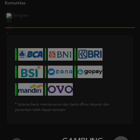
Telegram
* Selama bank maintenance dan bank offline deposit dan
penarikan tidak dapat diproses