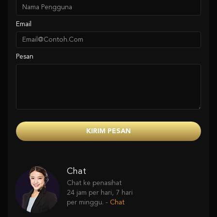
Email
Pesan
Chat
Chat ke penasihat
24 jam per hari, 7 hari
per minggu. -
Chat