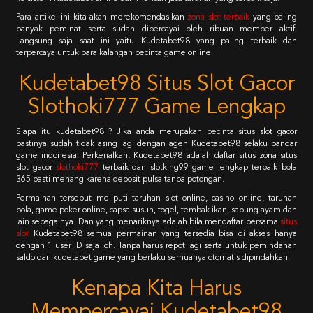
Para artikel ini kita akan merekomendasikan
zona slot terbaik
yang paling
banyak peminat serta sudah dipercayai oleh ribuan member aktif.
Langsung saja saat ini yaitu Kudetabet98 yang paling terbaik dan
terpercaya untuk para kalangan pecinta game online.
Kudetabet98 Situs Slot Gacor
Slothoki777 Game Lengkap
Siapa itu kudetabet98 ? Jika anda merupakan pecinta situs slot gacor
pastinya sudah tidak asing lagi dengan agen Kudetabet98 selaku bandar
game indonesia. Perkenalkan, Kudetabet98 adalah daftar situs zona situs
slot gacor
slothoki777
terbaik dan slotking99 game lengkap terbaik bola
365 pasti menang karena deposit pulsa tanpa potongan.
Permainan tersebut meliputi taruhan slot online, casino online, taruhan
bola, game poker online, capsa susun, togel, tembak ikan, sabung ayam dan
lain sebagainya. Dan yang menariknya adalah bila mendaftar bersama
situs
slot
Kudetabet98 semua permainan yang tersedia bisa di akses hanya
dengan 1 user ID saja loh. Tanpa harus repot lagi serta untuk pemindahan
saldo dari kudetabet game yang berlaku semuanya otomatis dipindahkan.
Kenapa Kita Harus
Mempercayai Kudetabet98