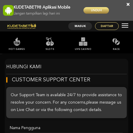
×
KUDETABET98 Aplikasi Mobile
UNDUH
Jangan tampilkan lagi hari ini
MASUK
DAFTAR
HOT GAMES
SLOTS
LIVE CASINO
RACE
;;
HUBUNGI KAMI
CUSTOMER SUPPORT CENTER
Our Support Team is available 24/7 to provide assistance to
resolve your concern. For any concerns,please message us
on Live Chat or via the following contact details.
Nama Pengguna