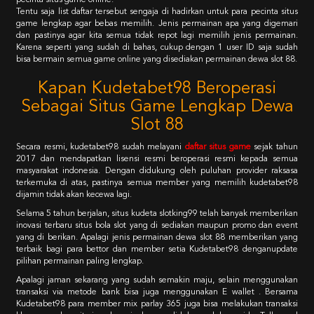
pecinta situs game online.
Tentu saja list daftar tersebut sengaja di hadirkan untuk para pecinta situs
game lengkap agar bebas memilih. Jenis permainan apa yang digemari
dan pastinya agar kita semua tidak repot lagi memilih jenis permainan.
Karena seperti yang sudah di bahas, cukup dengan 1 user ID saja sudah
bisa bermain semua game online yang disediakan permainan dewa slot 88.
Kapan Kudetabet98 Beroperasi
Sebagai Situs Game Lengkap Dewa
Slot 88
Secara resmi, kudetabet98 sudah melayani
daftar situs game
sejak tahun
2017 dan mendapatkan lisensi resmi beroperasi resmi kepada semua
masyarakat indonesia. Dengan didukung oleh puluhan provider raksasa
terkemuka di atas, pastinya semua member yang memilih kudetabet98
dijamin tidak akan kecewa lagi.
Selama 5 tahun berjalan, situs kudeta slotking99 telah banyak memberikan
inovasi terbaru situs bola slot yang di sediakan maupun promo dan event
yang di berikan. Apalagi jenis permainan dewa slot 88 memberikan yang
terbaik bagi para bettor dan member setia Kudetabet98 denganupdate
pilihan permainan paling lengkap.
Apalagi jaman sekarang yang sudah semakin maju, selain menggunakan
transaksi via metode bank bisa juga menggunakan E wallet . Bersama
Kudetabet98 para member mix parlay 365 juga bisa melakukan transaksi