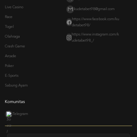
Live Casino
kudetabet98@gmail.com
Race
https://www.facebook.com/ku
detabet98/
Togel
https://www.instagram.com/k
Olahraga
udetabet98_/
Crash Game
Arcade
Poker
E-Sports
Sabung Ayam
Komunitas
Telegram