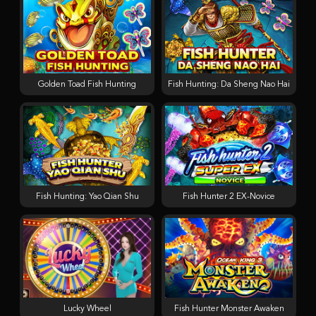
Golden Toad Fish Hunting
Fish Hunting: Da Sheng Nao Hai
Fish Hunting: Yao Qian Shu
Fish Hunter 2 EX-Novice
Lucky Wheel
Fish Hunter Monster Awaken