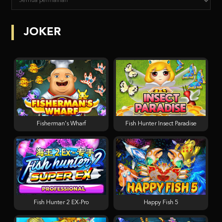
JOKER
Fisherman's Wharf
Fish Hunter Insect Paradise
Fish Hunter 2 EX-Pro
Happy Fish 5