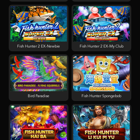
Fish Hunter 2 EX-Newbie
Fish Hunter 2 EX-My Club
Bird Paradise
Fish Hunter Spongebob