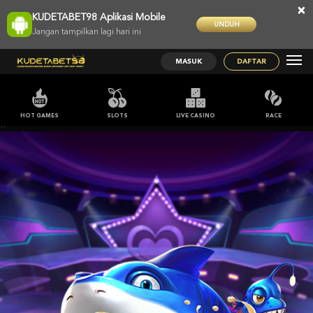
×
KUDETABET98 Aplikasi Mobile
UNDUH
Jangan tampilkan lagi hari ini
MASUK
DAFTAR
HOT GAMES
SLOTS
LIVE CASINO
RACE
;;