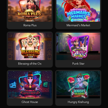
Roma Plus
Mermaid's Market
Blessing of the Ox
Punk Star
Ghost House
Hungry Krahung