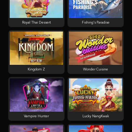
Royal Thai Dessert
Fishing's Paradise
Kingdom Z
Wonder Cuisine
Vampire Hunter
Lucky NangKwak