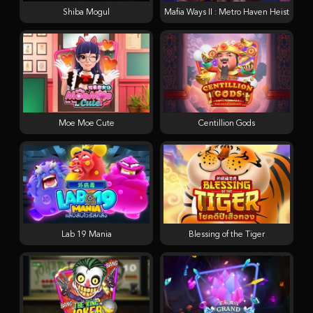
Shiba Mogul
Mafia Ways II : Metro Haven Heist
Moe Moe Cute
Centillion Gods
Lab 19 Mania
Blessing of the Tiger