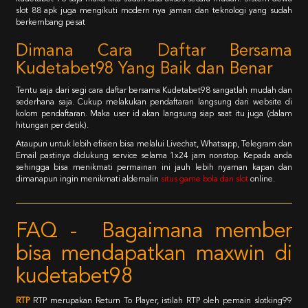
slot 88 apk juga mengikuti modern nya jaman dan teknologi yang sudah
berkembang pesat
Dimana Cara Daftar Bersama
Kudetabet98 Yang Baik dan Benar
Tentu saja dari segi cara daftar bersama Kudetabet98 sangatlah mudah dan
sederhana saja. Cukup melakukan pendaftaran langsung dari website di
kolom pendaftaran. Maka user id akan langsung siap saat itu juga (dalam
hitungan per detik).
Ataupun untuk lebih efisien bisa melalui Livechat, Whatsapp, Telegram dan
Email pastinya didukung service selama 1x24 jam nonstop. Kepada anda
sehingga bisa menikmati permainan ini jauh lebih nyaman kapan dan
dimanapun ingin menikmati aldernalin
situs game bola dan slot
online.
FAQ - Bagaimana member
bisa mendapatkan maxwin di
kudetabet98
RTP
RTP merupakan Return To Player, istilah RTP oleh pemain slotking99