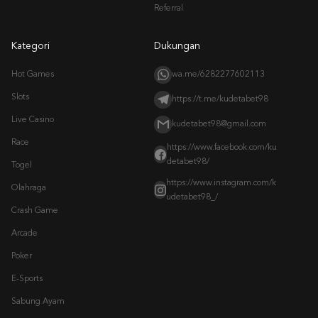
Referral
Kategori
Dukungan
Hot Games
wa.me/6282277602113
Slots
https://t.me/kudetabet98
Live Casino
kudetabet98@gmail.com
Race
https://www.facebook.com/ku
detabet98/
Togel
https://www.instagram.com/k
Olahraga
udetabet98_/
Crash Game
Arcade
Poker
E-Sports
Sabung Ayam