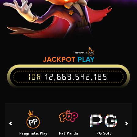
JACKPOT
PLAY
IDR
12,669,542,185
Pragmatic Play
Fat Panda
PG Soft
Slot