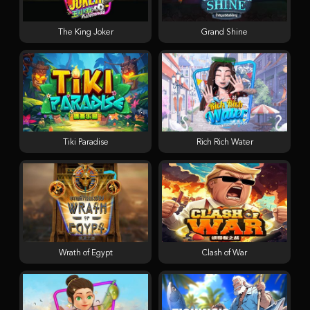
The King Joker
Grand Shine
Tiki Paradise
Rich Rich Water
Wrath of Egypt
Clash of War