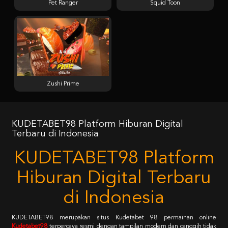
Pet Ranger
Squid Toon
Zushi Prime
KUDETABET98 Platform Hiburan Digital
Terbaru di Indonesia
KUDETABET98 Platform
Hiburan Digital Terbaru
di Indonesia
KUDETABET98 merupakan situs Kudetabet 98 permainan online
Kudetabet98
terpercaya resmi dengan tampilan modern dan canggih tidak