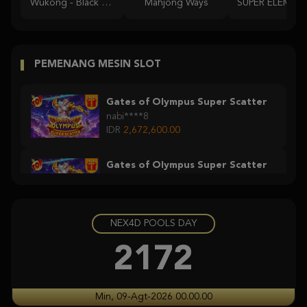
Wukong - Black Scatter
Mahjong Ways
PEMENANG MESIN SLOT
Gates of Olympus Super Scatter
nabi****8
IDR
2,672,600.00
Gates of Olympus Super Scatter
bund****3
IDR
1,597,650.00
NEX4D POOLS DAY
Mahjong Wins 3 – Black Scatter
rahmads****t
2172
IDR
1,113,000.00
Gates of Olympus 1000
Min, 09-Agt-2026 00.00.00
azisr****a