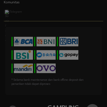
Telegram
* Selama bank maintenance dan bank offline deposit dan
penarikan tidak dapat diproses