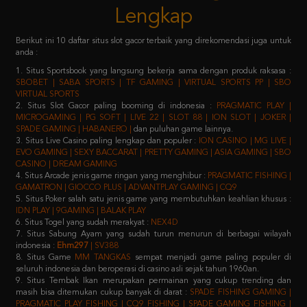
Lengkap
Berikut ini 10 daftar situs slot gacor terbaik yang direkomendasi juga untuk
anda :
1. Situs Sportsbook yang langsung bekerja sama dengan produk raksasa :
SBOBET | SABA SPORTS | TF GAMING | VIRTUAL SPORTS PP | SBO
VIRTUAL SPORTS
2. Situs Slot Gacor paling booming di indonesia :
PRAGMATIC PLAY |
MICROGAMING | PG SOFT | LIVE 22 | SLOT 88 | ION SLOT | JOKER |
SPADE GAMING | HABANERO |
dan puluhan game lainnya.
3. Situs Live Casino paling lengkap dan populer :
ION CASINO | MG LIVE |
EVO GAMING | SEXY BACCARAT | PRETTY GAMING | ASIA GAMING | SBO
CASINO | DREAM GAMING
4. Situs Arcade jenis game ringan yang menghibur :
PRAGMATIC FISHING |
GAMATRON | GIOCCO PLUS | ADVANTPLAY GAMING | CQ9
5. Situs Poker salah satu jenis game yang membutuhkan keahlian khusus :
IDN PLAY | 9GAMING | BALAK PLAY
6. Situs Togel yang sudah merakyat :
NEX4D
7. Situs Sabung Ayam yang sudah turun menurun di berbagai wilayah
indonesia :
Ehm297
| SV388
8. Situs Game
MM TANGKAS
sempat menjadi game paling populer di
seluruh indonesia dan beroperasi di casino asli sejak tahun 1960an.
9. Situs Tembak Ikan merupakan permainan yang cukup trending dan
masih bisa ditemukan cukup banyak di darat :
SPADE FISHING GAMING |
PRAGMATIC PLAY FISHING | CQ9 FISHING | SPADE GAMING FISHING |
JOKER FISHING